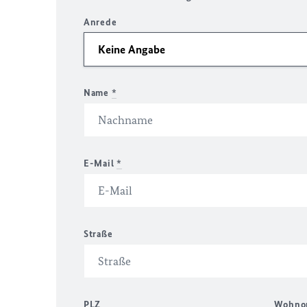
Anrede
Name
*
E-Mail
*
Straße
PLZ
Wohno