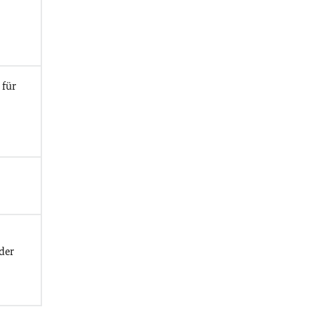
 für
der