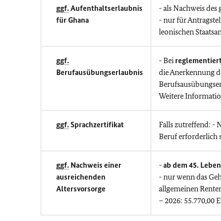
ggf.
Aufenthaltserlaubnis
- als Nachweis des
für Ghana
- nur für Antragstel
leonischen Staatsa
ggf.
- Bei
reglementier
Berufausübungserlaubnis
die Anerkennung de
Berufsausübungser
Weitere Informati
ggf.
Sprachzertifikat
Falls zutreffend: -
Beruf erforderlich s
ggf.
Nachweis einer
-
ab dem 45. Leben
ausreichenden
- nur wenn das Geh
Altersvorsorge
allgemeinen Renten
– 2026: 55.770,00 