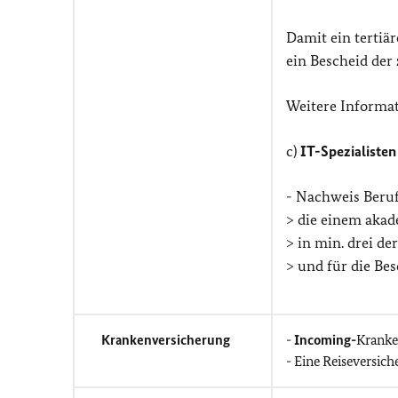
Damit ein tertiä
ein Bescheid der
Weitere Informat
c)
IT-Spezialisten
- Nachweis Beru
> die einem akad
> in min. drei de
> und für die Bes
Krankenversicherung
-
Incoming-
Kranke
- Eine Reiseversich