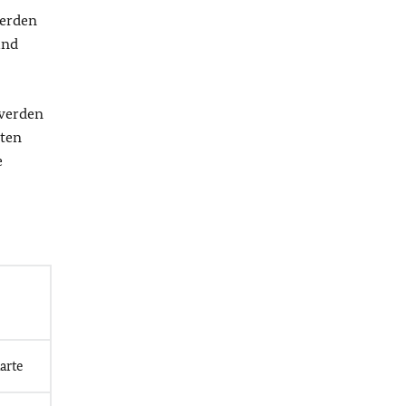
werden
und
 werden
aten
e
arte