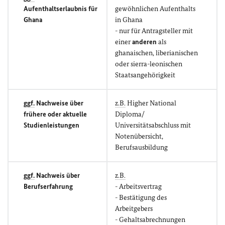
Aufenthaltserlaubnis für
gewöhnlichen Aufenthalts
Ghana
in Ghana
- nur für Antragsteller mit
einer
anderen
als
ghanaischen, liberianischen
oder sierra-leonischen
Staatsangehörigkeit
ggf.
Nachweise über
z.B.
Higher National
frühere oder aktuelle
Diploma/
Studienleistungen
Universitätsabschluss mit
Notenübersicht,
Berufsausbildung
ggf.
Nachweis über
z.B.
Berufserfahrung
- Arbeitsvertrag
- Bestätigung des
Arbeitgebers
- Gehaltsabrechnungen